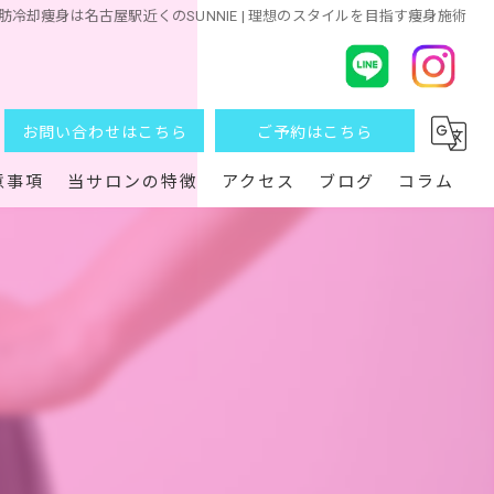
肪冷却痩身は名古屋駅近くのSUNNIE | 理想のスタイルを目指す痩身施術
お問い合わせはこちら
ご予約はこちら
意事項
当サロンの特徴
アクセス
ブログ
コラム
ダイエット
痩身
脂肪冷却痩身
太もも
おなか