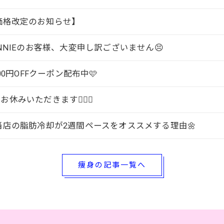
価格改定のお知らせ】
UNNIEのお客様、大変申し訳ございません😣
000円OFFクーポン配布中🩷
‍♀️お休みいただきます🙇🏼‍♀️
当店の脂肪冷却が2週間ペースをオススメする理由🌼
痩身の記事一覧へ