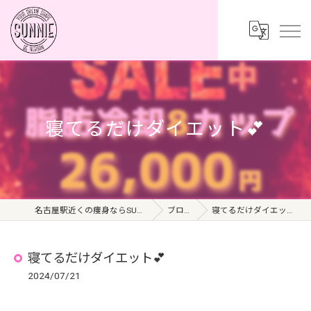
寝てるだけダイエット💕
名古屋駅近くの痩身ならSUNNIE
ブログ
寝てるだけダイエット💕
寝てるだけダイエット💕
2024/07/21