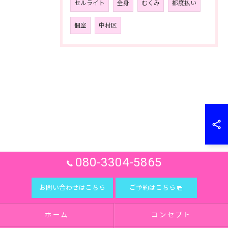
セルライト
全身
むくみ
都度払い
個室
中村区
080-3304-5865
お問い合わせはこちら
ご予約はこちら
ホーム
コンセプト