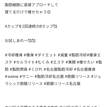
脂肪細胞に直接アプローチして
寝てるだけで痩せちゃう😍
4カップを2回連続の8カップ🥰
お試しあれ〜🥰🥰
#冷却痩身 #痩身 #ダイエット #減量 #脂肪冷却#痩身エ
ステ #セルライト#むくみ #エステ #美脚 #痩せたい #脂
肪 #脂肪燃焼 #くびれ #名古屋脂肪冷却 #名古屋痩身
#sunnie #サニー #脂肪冷却名古屋 #筋膜リリース #ジュ
ラシック筋膜リリース #筋膜リリース名古屋